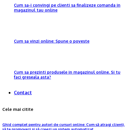
Cum sa-i convingi pe clienti sa finalizeze comanda in
magazinul tau online
Cum sa vinzi online: Spune o poveste
Cum sa prezinti produsele in magazinul online. Si tu
faci greseala asta?
Contact
Cele mai citite
Ghid complet pentru autori de cursuri online: Cum să atragi clienți,
să te promovezi și să creezi un sistem automatizat