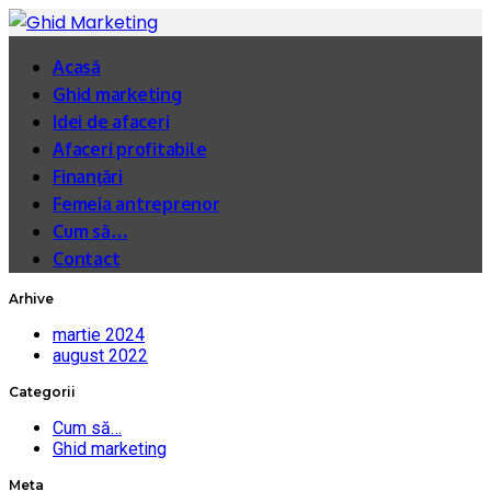
Acasă
Ghid marketing
Idei de afaceri
Afaceri profitabile
Finanţări
Femeia antreprenor
Cum să…
Contact
Arhive
martie 2024
august 2022
Categorii
Cum să…
Ghid marketing
Meta