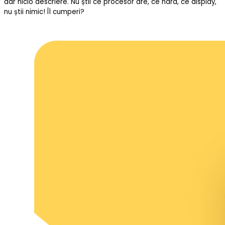
dar nicio descriere. Nu știi ce procesor are, ce hard, ce display,
nu știi nimic! Îl cumperi?