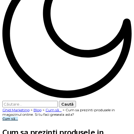
Caută
după:
Ghid Marketing
>
Blog
>
Cum să...
>
Cum sa prezinti produsele in
magazinul online. Si tu faci greseala asta?
Cum să...
Cum sa prezinti produsele in