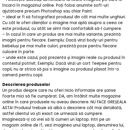
încarci în magazinul online. Poți folosi anumite soft-uri
ajutătoare precum Photoshop sau chiar Paint.
– ideal ar fi să fotografiezi produsul din cât mai multe unghiuri.
Cu cât le oferi clienților o imagine mai aplă asupra a ceea ce
este produsul, cu atât se simt mai confortabili să-l cumpere.
– în cazul în care un produs are mai multe variante, prezintă
imagini pentru fiecare. Exemplu: Dacă vinzi body-uri pentru
bebeluși pe mai multe culori, prezintă poze pentru fiecare
culoare în parte.
– unde este cazul, poți prezenta și imagini reale cu produsul în
contextul potrivit. Exemplu: Dacă vinzi un cort Teepee pentru
copii, nu ar strica să pui o imagine cu produsul plasat într-o
cameră pentru copii.
Descrierea produselor
Un produs despre care nu oferi nicio informație are șanse
foarte mici să fie cumpărat. DA, am întâlnit multe magazine
online în care produsele nu aveau descriere. NU FACE GREȘEALA
ASTA! Produsul trebuie să aibă o descriere cât mai detaliată,
astfel clientul va ști exact ce urmează să cumpere.
Imaginează-ți că vrei să îți cumeri un laptop. Intri pe un
magazin online de IT, vezi imaginea unui laptop, denumirea lui,