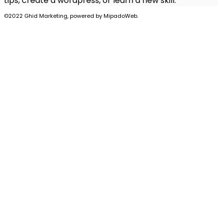
tips, create a wordpress, or learn a new skill.
©2022 Ghid Marketing, powered by MipadoWeb.