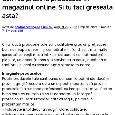
magazinul online. Si tu faci greseala
asta?
Posted
Scris de
ghidmarketing.ro
Cum să...
august 27, 2022
Timp de citire: 3 minute
by
748 vizualizări
Chiar dacă produsele tale sunt calitative şi au un preţ super
bun, nu neaparat vor fi şi cumpărate. În fond, sunt mai multe
şanse să serveşti masa într-un restaurant cu o atmosferă
plăcută, un decor frumos şi o servire ca la carte, decât să o
faci într-un local cu scaune rupte şi mese murdare.
Imaginile produselor
Poate produsele tale sunt bune, dar cum le poți vinde dacă le
prezinți greșit? Acesta este un aspect important, să prezinți
produsele într-un mod profesional, cu imagini calitative. Partea
bună este că nu trebuie să fii neaparat un fotograf
profesionist. Doar urmează câteva reguli, pe care le
prezentăm mai jos:
– Folosește întotdeauna imagini clare, calitative.
– Folosește aceeași dimensiune la toate imaginile pe care le