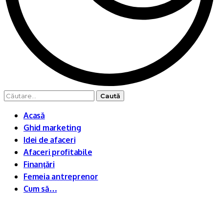
Caută
după:
Acasă
Ghid marketing
Idei de afaceri
Afaceri profitabile
Finanţări
Femeia antreprenor
Cum să…