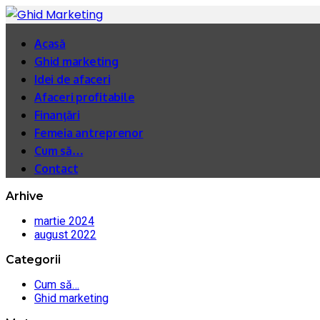
Acasă
Ghid marketing
Idei de afaceri
Afaceri profitabile
Finanţări
Femeia antreprenor
Cum să…
Contact
Arhive
martie 2024
august 2022
Categorii
Cum să…
Ghid marketing