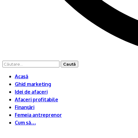
Caută
după:
Acasă
Ghid marketing
Idei de afaceri
Afaceri profitabile
Finanţări
Femeia antreprenor
Cum să…